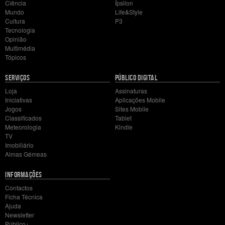
Ciência
Ípsilon
Mundo
Life&Style
Cultura
P3
Tecnologia
Opinião
Multimédia
Tópicos
SERVIÇOS
PÚBLICO DIGITAL
Loja
Assinaturas
Iniciativas
Aplicações Mobile
Jogos
Sites Mobile
Classificados
Tablet
Meteorologia
Kindle
TV
Imobiliário
Almas Gémeas
INFORMAÇÕES
Contactos
Ficha Técnica
Ajuda
Newsletter
Público+