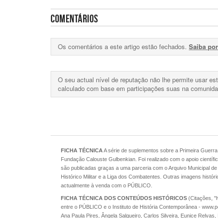
COMENTÁRIOS
Os comentários a este artigo estão fechados.
Saiba po
O seu actual nível de reputação não lhe permite usar es
calculado com base em participações suas na comunida
FICHA TÉCNICA
A série de suplementos sobre a Primeira Guerra
Fundação Calouste Gulbenkian. Foi realizado com o apoio científic
são publicadas graças a uma parceria com o Arquivo Municipal de
Histórico Militar e a Liga dos Combatentes. Outras imagens histór
actualmente à venda com o PÚBLICO.
FICHA TÉCNICA DOS CONTEÚDOS HISTÓRICOS
(Citações, "
entre o PÚBLICO e o Instituto de História Contemporânea - www.
Ana Paula Pires, Ângela Salgueiro, Carlos Silveira, Eunice Relva