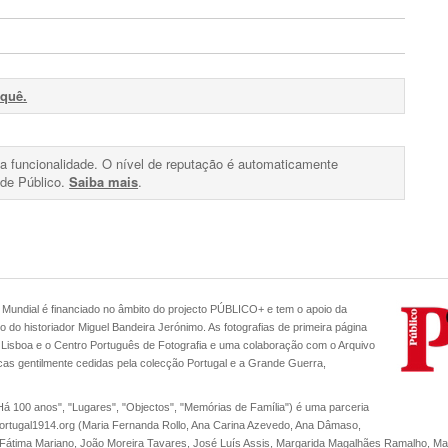
rquê.
ta funcionalidade. O nível de reputação é automaticamente
de Público.
Saiba mais
.
 Mundial é financiado no âmbito do projecto PÚBLICO+ e tem o apoio da
o do historiador Miguel Bandeira Jerónimo. As fotografias de primeira página
 Lisboa e o Centro Português de Fotografia e uma colaboração com o Arquivo
icas gentilmente cedidas pela colecção Portugal e a Grande Guerra,
Há 100 anos", "Lugares", "Objectos", "Memórias de Família") é uma parceria
portugal1914.org (Maria Fernanda Rollo, Ana Carina Azevedo, Ana Dâmaso,
s, Fátima Mariano, João Moreira Tavares, José Luís Assis, Margarida Magalhães Ramalho, Mar