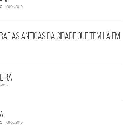
SO
06/04/2019
rafias antigas da cidade que tem lá em
eira
/2015
na
SO
06/06/2015