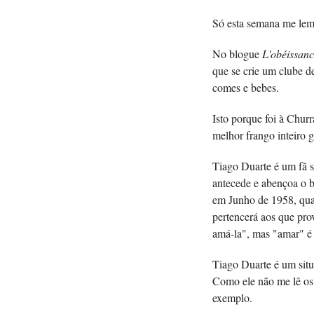
Só esta semana me lem
No blogue
L'obéissanc
que se crie um clube d
comes e bebes.
Isto porque foi à Chur
melhor frango inteiro 
Tiago Duarte é um fã s
antecede e abençoa o b
em Junho de 1958, quas
pertencerá aos que pr
amá-la", mas "amar" é u
Tiago Duarte é um situa
Como ele não me lê os 
exemplo.