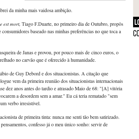
brei da minha mais vaidosa ambição.
L
e est mort,
Tiago F.Duarte, no primeiro dia de Outubro, propôs
e consumidores baseado nas minhas preferências no que toca a
C
rasqueira de Janas e provou, por pouco mais de cinco euros, o
grelhado no carvão que é oferecido à humanidade.
ábio de Guy Debord e dos situacionistas. A citação que
logue vem da primeira reunião dos situacionistas internacionais
e dez anos antes do tardio e atrasado Maio de 68: "[A] vitória
ovocarem a desordem sem a amar." Eu cá teria rematado "sem
m verbo irresistível.
cionista de primeira tinta: nunca me senti tão bem satirizado.
pensamentos, confesso já o meu único sonho: servir de