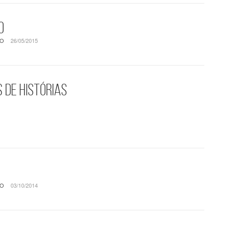
o
SO
26/05/2015
 de histórias
SO
03/10/2014