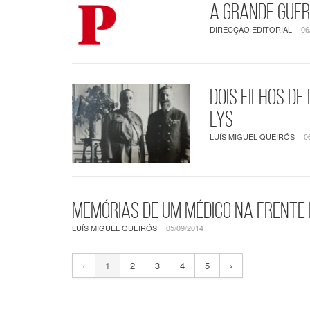
A Grande Guer
DIRECÇÃO EDITORIAL
06
Dois filhos d
Lys
LUÍS MIGUEL QUEIRÓS
0
Memórias de um médico na frent
LUÍS MIGUEL QUEIRÓS
05/09/2014
‹
1
2
3
4
5
›