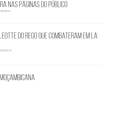
ra nas páginas do PÚBLICO
/09/2014
e Leotte do Rego que combateram em La
6/09/2014
e moçambicana