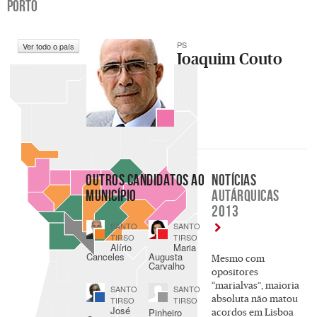
PORTO
PS
Ver todo o país
Joaquim Couto
OUTROS CANDIDATOS AO
NOTÍCIAS
MUNICÍPIO
AUTÁRQUICAS
2013
SANTO
SANTO
TIRSO
TIRSO
Alírio
Maria
Canceles
Augusta
Mesmo com
Carvalho
opositores
“marialvas”, maioria
SANTO
SANTO
absoluta não matou
TIRSO
TIRSO
José
Pinheiro
acordos em Lisboa