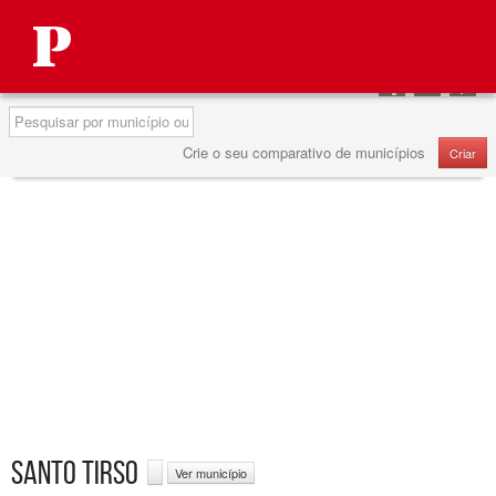
Autárquicas 2013
Partilhar
Partilhar
Partilha
no
no
no
Pesquisa
Facebook
Twitter
Google
Crie o seu comparativo de municípios
Criar
SANTO TIRSO
Ver município