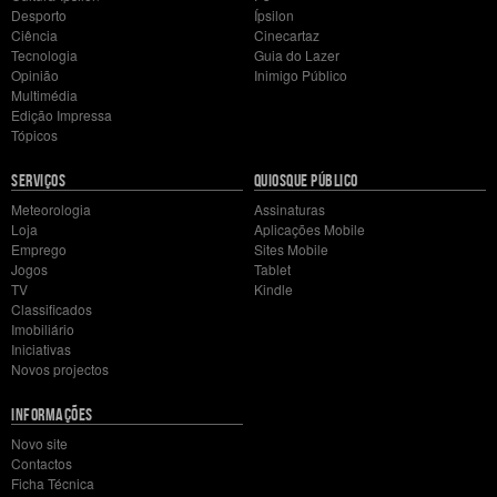
Desporto
Ípsilon
Ciência
Cinecartaz
Tecnologia
Guia do Lazer
Opinião
Inimigo Público
Multimédia
Edição Impressa
Tópicos
SERVIÇOS
QUIOSQUE PÚBLICO
Meteorologia
Assinaturas
Loja
Aplicações Mobile
Emprego
Sites Mobile
Jogos
Tablet
TV
Kindle
Classificados
Imobiliário
Iniciativas
Novos projectos
INFORMAÇÕES
Novo site
Contactos
Ficha Técnica