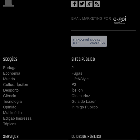
EMAIL MARKETING POR
Mapa
SECÇÕES
SITES PÚBLICO
do
Portugal
2
site
Economia
Fugas
Mundo
Life&Style
Cultura-Ípsilon
P3
Desporto
Ípsilon
Ciência
Cinecartaz
Tecnologia
Guia do Lazer
Opinião
Inimigo Público
Multimédia
Edição Impressa
Tópicos
SERVIÇOS
QUIOSQUE PÚBLICO