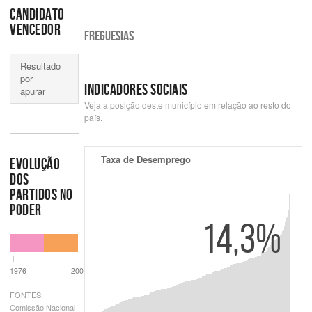
CANDIDATO
VENCEDOR
FREGUESIAS
Resultado
por
INDICADORES SOCIAIS
apurar
Veja a posição deste município em relação ao resto do
país.
Taxa de Desemprego
EVOLUÇÃO
DOS
PARTIDOS NO
PODER
14,3%
1976
2009
FONTES:
Comissão Nacional