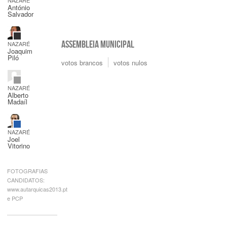
António
Salvador
ASSEMBLEIA MUNICIPAL
NAZARÉ
Joaquim
Piló
votos brancos
votos nulos
NAZARÉ
Alberto
Madaíl
NAZARÉ
Joel
Vitorino
FOTOGRAFIAS
CANDIDATOS:
www.autarquicas2013.pt
e PCP