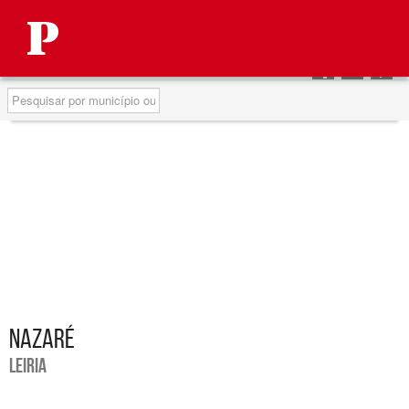
Autárquicas 2013
Partilhar
Partilhar
Partilha
no
no
no
Pesquisa
Facebook
Twitter
Google
NAZARÉ
LEIRIA