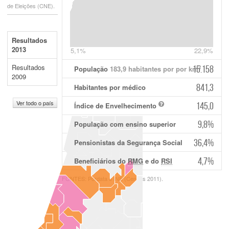
de Eleições (CNE).
Resultados
2013
5,1%
22,9%
Resultados
15.158
2
População
183,9
habitantes por por km
2009
841,3
Habitantes por médico
Ver todo o país
145,0
Índice de Envelhecimento
9,8
%
População com ensino superior
36,4
%
Pensionistas da Segurança Social
4,7
%
Beneficiários do
RMG
e do
RSI
FONTES: Pordata e INE (Censos 2011).