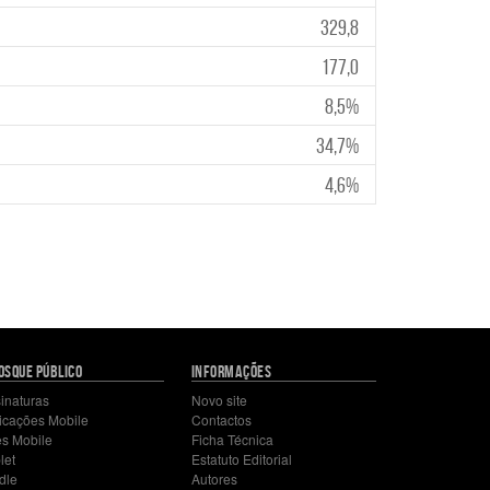
329,8
177,0
8,5
%
34,7
%
4,6
%
OSQUE PÚBLICO
INFORMAÇÕES
inaturas
Novo site
icações Mobile
Contactos
es Mobile
Ficha Técnica
let
Estatuto Editorial
dle
Autores