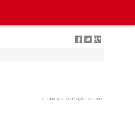
Partilhar
Partilhar
Partilhar
no
no
no
Facebook
Twitter
Google+
ÚLTIMA ACTUALIZAÇÃO ÀS
20:00