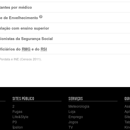
tantes por médico
ce de Envelhecimento
lação com ensino superior
ionistas da Segurança Social
ficiários do
RMG
e do
RSI
ordata e INE (Censos 2011).
SITES PÚBLICO
SERVIÇOS
QUI
2
Meteorologia
Ass
Fugas
Loja
Apl
Life&Style
Emprego
Sit
P3
Jogos
Tab
Ípsilon
TV
Kin