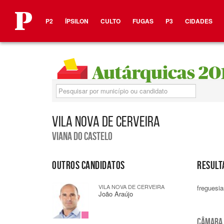
Em destaque
P2
ÍPSILON
CULTO
FUGAS
P3
CIDADES
Autárquicas 20
Pesquisa
VILA NOVA DE CERVEIRA
VIANA DO CASTELO
OUTROS CANDIDATOS
RESULT
VILA NOVA DE CERVEIRA
freguesia
João Araújo
CÂMARA 