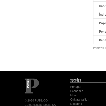
Habi
Índi
Popu
Pens
Bene
FONTES: P
Mapa
SECÇÕES
do
Portugal
site
Economia
Mundo
Cultura-Ípsilon
© 2026
PÚBLICO
Desporto
Comunicação Social SA