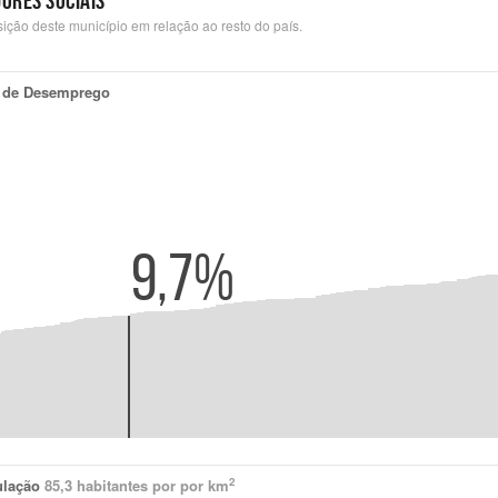
DORES SOCIAIS
sição deste município em relação ao resto do país.
 de Desemprego
9,7%
2
ulação
85,3
habitantes por por km