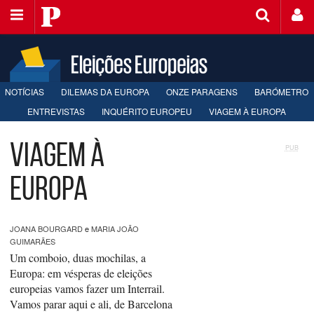
Saltar
Público
para
o
conteúdo
NOTÍCIAS
DILEMAS DA EUROPA
ONZE PARAGENS
BARÓMETRO
ENTREVISTAS
INQUÉRITO EUROPEU
VIAGEM À EUROPA
Viagem à
PUB
Europa
JOANA BOURGARD
e
MARIA JOÃO
GUIMARÃES
Um comboio, duas mochilas, a
Europa: em vésperas de eleições
europeias vamos fazer um Interrail.
Vamos parar aqui e ali, de Barcelona