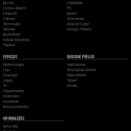
Mundo
Life&Style
Cultura-Ípsilon
P3
Desporto
Ípsilon
Ciência
Cinecartaz
Tecnologia
Guia do Lazer
Opinião
Inimigo Público
Multimédia
Edição Impressa
Tópicos
SERVIÇOS
QUIOSQUE PÚBLICO
Meteorologia
Assinaturas
Loja
Aplicações Mobile
Emprego
Sites Mobile
Jogos
Tablet
TV
Kindle
Classificados
Imobiliário
Iniciativas
Novos projectos
INFORMAÇÕES
Novo site