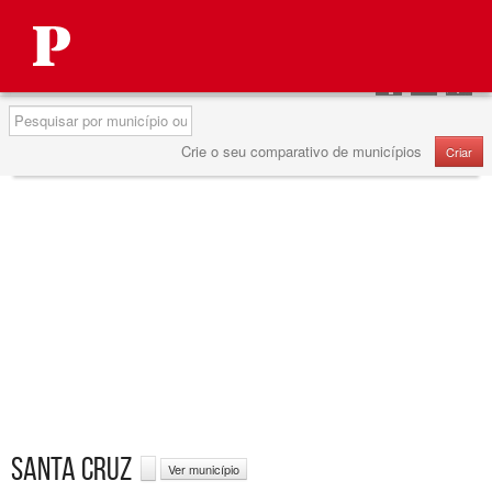
Autárquicas 2013
Partilhar
Partilhar
Partilha
no
no
no
Pesquisa
Facebook
Twitter
Google
Crie o seu comparativo de municípios
Criar
SANTA CRUZ
Ver município