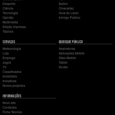
Desporto
Ípsilon
Ciência
Cinecartaz
Tecnologia
Guia do Lazer
Opinião
Inimigo Público
Multimédia
Edição Impressa
Tópicos
SERVIÇOS
QUIOSQUE PÚBLICO
Meteorologia
Assinaturas
Loja
Aplicações Mobile
Emprego
Sites Mobile
Jogos
Tablet
TV
Kindle
Classificados
Imobiliário
Iniciativas
Novos projectos
INFORMAÇÕES
Novo site
Contactos
Ficha Técnica