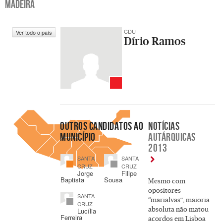
MADEIRA
CDU
Ver todo o país
Dírio Ramos
OUTROS CANDIDATOS AO
NOTÍCIAS
MUNICÍPIO
AUTÁRQUICAS
2013
SANTA
SANTA
CRUZ
CRUZ
Jorge
Filipe
Baptista
Sousa
Mesmo com
opositores
SANTA
“marialvas”, maioria
CRUZ
absoluta não matou
Lucília
Ferreira
acordos em Lisboa