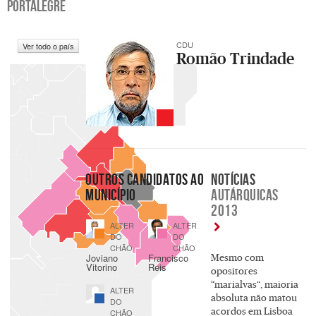
PORTALEGRE
CDU
Ver todo o país
Romão Trindade
OUTROS CANDIDATOS AO
NOTÍCIAS
MUNICÍPIO
AUTÁRQUICAS
2013
ALTER
ALTER
DO
DO
CHÃO
CHÃO
Joviano
Francisco
Mesmo com
Vitorino
Reis
opositores
“marialvas”, maioria
ALTER
absoluta não matou
DO
acordos em Lisboa
CHÃO