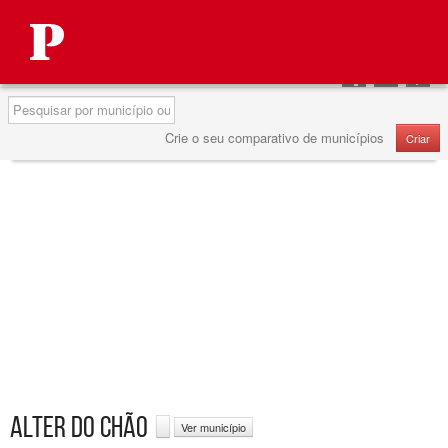
Autárquicas 2013
Partilhar
Partilhar
Partilha
no
no
no
Pesquisa
Facebook
Twitter
Google
Crie o seu comparativo de municípios
Criar
ALTER DO CHÃO
Ver município