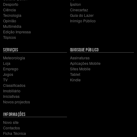
Desporto
Ípsilon
Ciência
Cinecartaz
Tecnologia
Guia do Lazer
Opinião
Inimigo Público
Multimédia
Edição Impressa
Tópicos
SERVIÇOS
QUIOSQUE PÚBLICO
Meteorologia
Assinaturas
Loja
Aplicações Mobile
Emprego
Sites Mobile
Jogos
Tablet
TV
Kindle
Classificados
Imobiliário
Iniciativas
Novos projectos
INFORMAÇÕES
Novo site
Contactos
Ficha Técnica