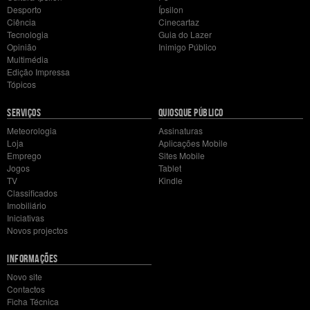
Desporto
Ípsilon
Ciência
Cinecartaz
Tecnologia
Guia do Lazer
Opinião
Inimigo Público
Multimédia
Edição Impressa
Tópicos
SERVIÇOS
QUIOSQUE PÚBLICO
Meteorologia
Assinaturas
Loja
Aplicações Mobile
Emprego
Sites Mobile
Jogos
Tablet
TV
Kindle
Classificados
Imobiliário
Iniciativas
Novos projectos
INFORMAÇÕES
Novo site
Contactos
Ficha Técnica