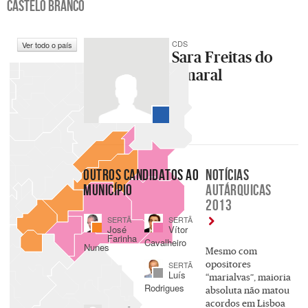
CASTELO BRANCO
CDS
Ver todo o país
Sara Freitas do
Amaral
OUTROS CANDIDATOS AO
NOTÍCIAS
MUNICÍPIO
AUTÁRQUICAS
2013
SERTÃ
SERTÃ
José
Vítor
Farinha
Cavalheiro
Nunes
Mesmo com
opositores
SERTÃ
Luís
“marialvas”, maioria
Rodrigues
absoluta não matou
acordos em Lisboa