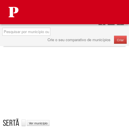
Autárquicas 2013
Partilhar
Partilhar
Partilha
no
no
no
Pesquisa
Facebook
Twitter
Google
Crie o seu comparativo de municípios
Criar
SERTÃ
Ver município