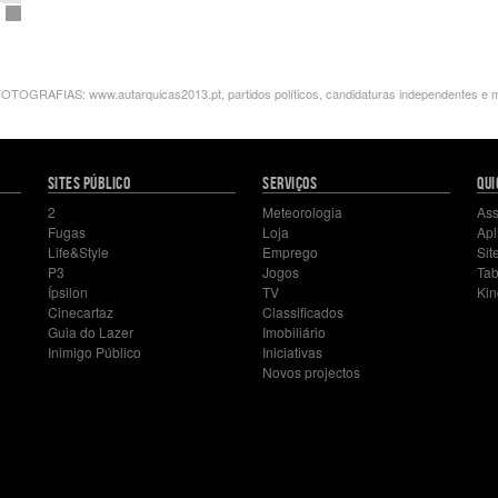
OGRAFIAS: www.autarquicas2013.pt, partidos políticos, candidaturas independentes e m
SITES PÚBLICO
SERVIÇOS
QUI
2
Meteorologia
Ass
Fugas
Loja
Apl
Life&Style
Emprego
Sit
P3
Jogos
Tab
Ípsilon
TV
Kin
Cinecartaz
Classificados
Guia do Lazer
Imobiliário
Inimigo Público
Iniciativas
Novos projectos