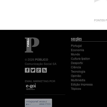
FONTES FOT
Mapa
SECÇÕES
do
Portugal
site
Economia
Mundo
Cultura-Ípsilon
© 2026
PÚBLICO
Desporto
Comunicação Social SA
Ciência
Tecnologia
Opinião
Multimédia
EMAIL MARKETING POR
Edição Impressa
Tópicos