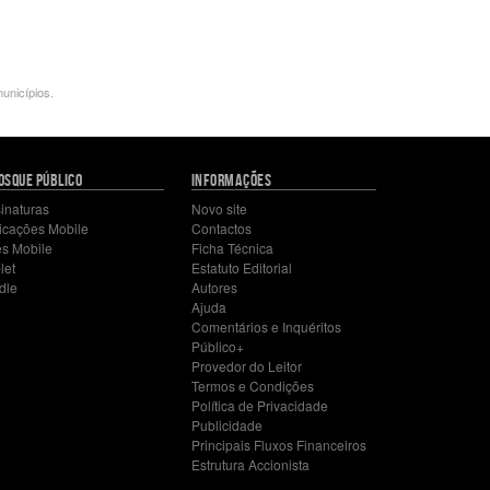
unicípios.
OSQUE PÚBLICO
INFORMAÇÕES
inaturas
Novo site
icações Mobile
Contactos
es Mobile
Ficha Técnica
let
Estatuto Editorial
dle
Autores
Ajuda
Comentários e Inquéritos
Público+
Provedor do Leitor
Termos e Condições
Política de Privacidade
Publicidade
Principais Fluxos Financeiros
Estrutura Accionista