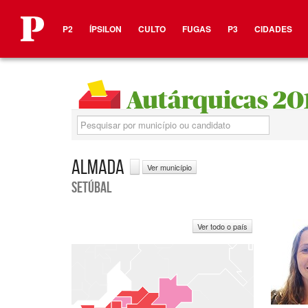
Em destaque
P2
ÍPSILON
CULTO
FUGAS
P3
CIDADES
Autárquicas 20
Pesquisa
ALMADA
Ver município
SETÚBAL
Ver todo o país