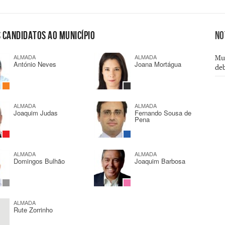
 CANDIDATOS AO MUNICÍPIO
NO
ALMADA
ALMADA
Mul
António Neves
Joana Mortágua
de
ALMADA
ALMADA
Joaquim Judas
Fernando Sousa de
Pena
ALMADA
ALMADA
Domingos Bulhão
Joaquim Barbosa
ALMADA
Rute Zorrinho