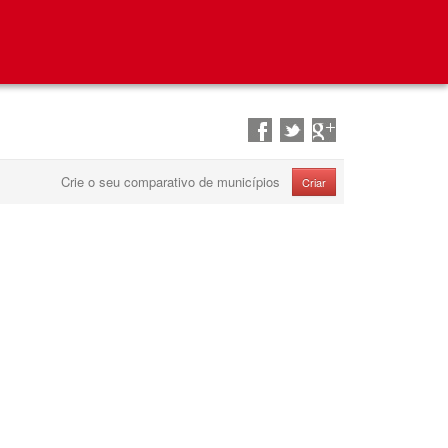
Partilhar
Partilhar
Partilhar
no
no
no
Facebook
Twitter
Google+
Crie o seu comparativo de municípios
Criar