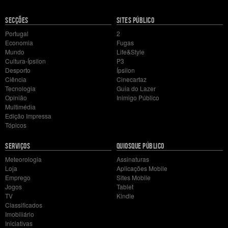
Mapa
SECÇÕES
SITES PÚBLICO
do
Portugal
2
site
Economia
Fugas
Mundo
Life&Style
Cultura-Ípsilon
P3
Desporto
Ípsilon
Ciência
Cinecartaz
Tecnologia
Guia do Lazer
Opinião
Inimigo Público
Multimédia
Edição Impressa
Tópicos
SERVIÇOS
QUIOSQUE PÚBLICO
Meteorologia
Assinaturas
Loja
Aplicações Mobile
Emprego
Sites Mobile
Jogos
Tablet
TV
Kindle
Classificados
Imobiliário
Iniciativas