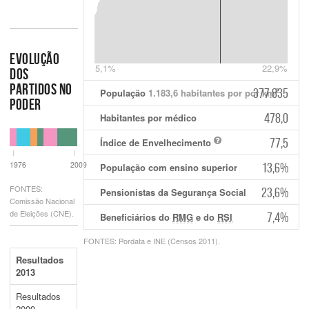
EVOLUÇÃO
5,1%
22,9%
DOS
PARTIDOS NO
377.835
2
População
1.183,6
habitantes por por km
PODER
478,0
Habitantes por médico
77,5
Índice de Envelhecimento
1976
2009
13,6
%
População com ensino superior
FONTES:
23,6
%
Pensionistas da Segurança Social
Comissão Nacional
de Eleições (CNE).
7,4
%
Beneficiários do
RMG
e do
RSI
FONTES: Pordata e INE (Censos 2011).
Resultados
2013
Resultados
2009