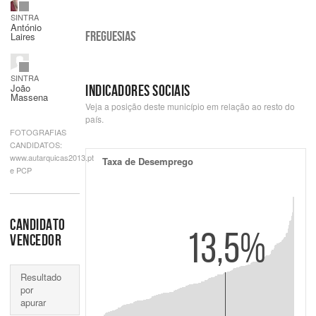
SINTRA
António
FREGUESIAS
Laires
SINTRA
João
INDICADORES SOCIAIS
Massena
Veja a posição deste município em relação ao resto do
país.
FOTOGRAFIAS
CANDIDATOS:
www.autarquicas2013.pt
Taxa de Desemprego
e PCP
CANDIDATO
13,5%
VENCEDOR
Resultado
por
apurar