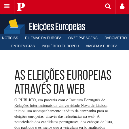
Saltar
Público
para
o
conteúdo
NOTÍCIAS
DILEMAS DA EUROPA
ONZE PARAGENS
BARÓMETRO
ENTREVISTAS
INQUÉRITO EUROPEU
VIAGEM À EUROPA
As eleições europeias
através da web
O PÚBLICO, em parceria com o
Instituto Português de
Relações Internacionais da Universidade Nova de Lisboa
,
iniciou um acompanhamento inédito da campanha para as
eleições europeias, através das referências na
web
. A
notoriedade dos candidatos portugueses, dos cabeças de lista,
dos partidos e os meios que a veiculam serão analisados