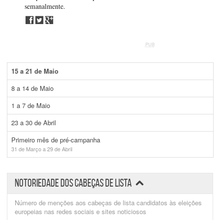
semanalmente.
PUB
15 a 21 de Maio
8 a 14 de Maio
1 a 7 de Maio
23 a 30 de Abril
Primeiro mês de pré-campanha
31 de Março a 29 de Abril
NOTORIEDADE DOS CABEÇAS DE LISTA
Número de menções aos cabeças de lista candidatos às eleições
europeias nas redes sociais e sites noticiosos