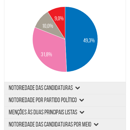
9,0%
10,0%
49,3%
31,8%
NOTORIEDADE DAS CANDIDATURAS
NOTORIEDADE POR PARTIDO POLÍTICO
Soma das referências aos cabeças de lista, às listas e
respectivos partidos
MENÇÕES ÀS DUAS PRINCIPAIS LISTAS
Soma das referências aos partidos nas redes sociais e sites
noticiosos
NOTORIEDADE DAS CANDIDATURAS POR MEIO
Excluindo cabeças de lista