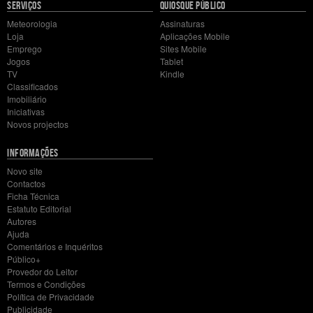
78,6%
SERVIÇOS
QUIOSQUE PÚBLICO
Meteorologia
Assinaturas
Loja
Aplicações Mobile
Emprego
Sites Mobile
CDU
Jogos
Tablet
TV
Kindle
Classificados
2,0%
Imobiliário
0,1%
Iniciativas
Novos projectos
Sites noticiosos
11,0%
Blogues
14,0%
Twitter
INFORMAÇÕES
Facebook
Novo site
Fóruns
Contactos
Ficha Técnica
72,9%
Estatuto Editorial
Autores
Ajuda
Comentários e Inquéritos
Público+
Provedor do Leitor
Termos e Condições
Política de Privacidade
Publicidade