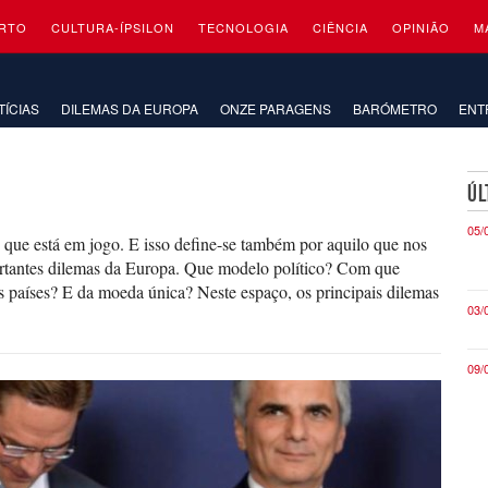
RTO
CULTURA-ÍPSILON
TECNOLOGIA
CIÊNCIA
OPINIÃO
M
TÍCIAS
DILEMAS DA EUROPA
ONZE PARAGENS
BARÓMETRO
ENT
ÚL
05/
 que está em jogo. E isso define-se também por aquilo que nos
ortantes dilemas da Europa. Que modelo político? Com que
países? E da moeda única? Neste espaço, os principais dilemas
03/
09/