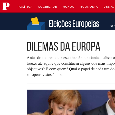
Público
Saltar
Navegação
para
POLÍTICA
SOCIEDADE
MUNDO
ECONOMIA
DESPO
o
Saltar
conteúdo
para
o
NO
conteúdo
Dilemas da Europa
Antes do momento de escolher, é importante analisar o
trouxe até aqui e que constituem alguns dos mais imp
objectivos? E com quem? Qual o papel de cada um dos 
europeus vistos à lupa.