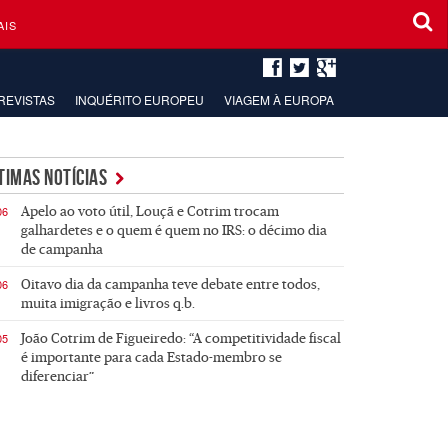
AIS
REVISTAS
INQUÉRITO EUROPEU
VIAGEM À EUROPA
TIMAS NOTÍCIAS
06
Apelo ao voto útil, Louçã e Cotrim trocam
galhardetes e o quem é quem no IRS: o décimo dia
de campanha
06
Oitavo dia da campanha teve debate entre todos,
muita imigração e livros q.b.
05
João Cotrim de Figueiredo: “A competitividade fiscal
é importante para cada Estado-membro se
diferenciar”