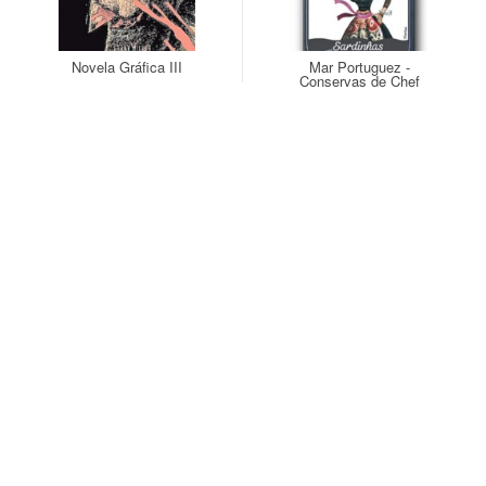
destacaram, e por aqueles que, não sendo notícia, trabalham diariamente
para o avanço do conhecimento. O meu orgulho de ser português
também reside nestes profissionais. Meu bem-haja.
Novela Gráfica III
Mar Portuguez -
Conservas de Chef
MCA cidadã da finis terræ
Parede
30/12/2015 08:23
Merecido reconhecimento. Temos grandes profissionais de competência
e excelência no nosso país. Sigamos os seus exemplos e não os do
nivelamento por baixo. Desejo um feliz e próspero ano novo aos meus
colegas leitores do Público, nesta notícia que mostra algum alento no
bom sentido. Bem-hajam, caros colegas, é um prazer partilhar este
espaço convosco.
Pedro de Souza
30/12/2015 13:47
Lhe desejo igualmente muitas felicidades no ano que
começa, assim como aos (alguns...;-)) coemtadores do
Público. Este termina com esta boa notícia. Esperemos que