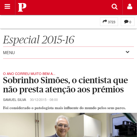
Saltar
Público
para
o
conteúdo
3723
0
Es
p
ecial 2015-16
MENU
O ANO CORREU MUITO BEM A...
Sobrinho Simões, o cientista que
não presta atenção aos prémios
SAMUEL SILVA
30/12/2015 - 08:00
Foi considerado o patologista mais influente do mundo pelos seus pares.