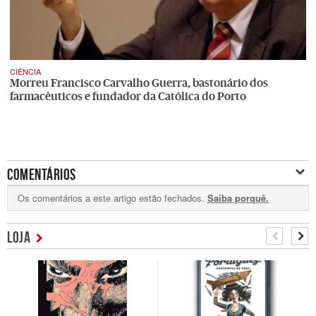
CIÊNCIA
Morreu Francisco Carvalho Guerra, bastonário dos
farmacêuticos e fundador da Católica do Porto
COMENTÁRIOS
Os comentários a este artigo estão fechados.
Saiba porquê.
LOJA
J Moreira
Porto
30/12/2015 18:41
Quero expressar a minha satisfação pela nomeação do Prof. Sobrinho
Simões e por todos os cientístas portugueses que neste ano se