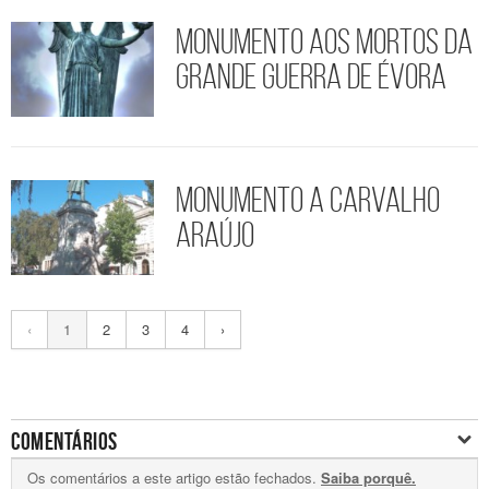
Monumento aos Mortos da
Grande Guerra de Évora
Monumento a Carvalho
Araújo
‹
1
2
3
4
›
COMENTÁRIOS
Os comentários a este artigo estão fechados.
Saiba porquê.