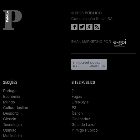
© 2026
PÚBLICO
Comunicação Social SA
EMAIL MARKETING POR
Mapa
SECÇÕES
SITES PÚBLICO
do
Portugal
2
site
Economia
Fugas
Mundo
Life&Style
Cultura-Ípsilon
P3
Desporto
Ípsilon
Ciência
Cinecartaz
Tecnologia
Guia do Lazer
Opinião
Inimigo Público
Multimédia