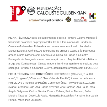
FICHA TÉCNICA
A série de suplementos sobre a Primeira Guerra Mundial é
financiado no âmbito do projecto PÚBLICO+ e tem o apoio da Fundação
Calouste Gulbenkian. Foi realizado com o apoio científico do historiador
Miguel Bandeira Jerónimo. As fotografias de primeira página são publicadas
graças a uma parceria com o Arquivo Municipal de Lisboa e o Centro
Português de Fotografia e uma colaboração com o Arquivo Histórico Militar e
a Liga dos Combatentes. Outras imagens históricas gentilmente cedidas pela
colecção Portugal e a Grande Guerra, actualmente à venda com o PÚBLICO.
FICHA TÉCNICA DOS CONTEÚDOS HISTÓRICOS
(Citações, "Há 100
anos", "Lugares", "Objectos", "Memórias de Família") é uma parceria entre o
PÚBLICO e o Instituto de História Contemporânea - www.portugal1914.org
(Maria Fernanda Rollo, Ana Carina Azevedo, Ana Dâmaso, Ana Paula Pires,
Ângela Salgueiro, Carlos Silveira, Eunice Relvas, Fátima Mariano, João
Moreira Tavares, José Luís Assis, Margarida Magalhães Ramalho, Margarida
Portela, Maria Inês Queiroz).