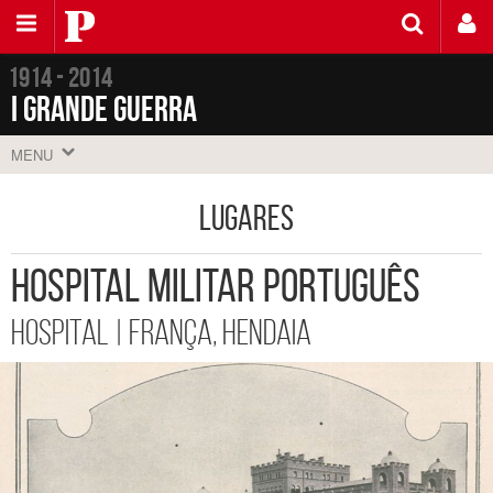
Saltar
Público
para
o
conteúdo
1914 - 2014
I Grande Guerra
MENU
Lugares
Hospital Militar Português
Hospital | França, Hendaia