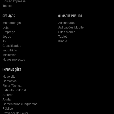
Edição Impressa
Tópicos
SERVIÇOS
QUIOSQUE PÚBLICO
Meteorologia
Assinaturas
Loja
Aplicações Mobile
Emprego
Sites Mobile
Jogos
Tablet
TV
Kindle
Classificados
Imobiliário
Iniciativas
Novos projectos
INFORMAÇÕES
Novo site
Contactos
Ficha Técnica
Estatuto Editorial
Autores
Ajuda
Comentários e Inquéritos
Público+
Provedor do Leitor