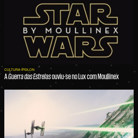
CULTURA-ÍPSILON
A
Guerra das Estrelas
ouviu-se no Lux com Moullinex