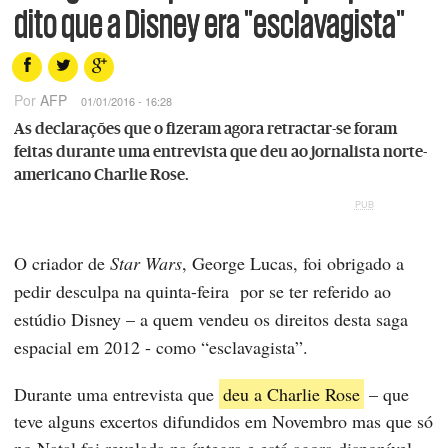
dito que a Disney era "esclavagista"
Por
AFP
01/01/2016 - 16:28
As declarações que o fizeram agora retractar-se foram
feitas durante uma entrevista que deu ao jornalista norte-
americano Charlie Rose.
PUB
O criador de
Star Wars
, George Lucas, foi obrigado a
pedir desculpa na quinta-feira por se ter referido ao
estúdio Disney – a quem vendeu os direitos desta saga
espacial em 2012 - como “esclavagista”.
Durante uma entrevista que
deu a Charlie Rose
– que
teve alguns excertos difundidos em Novembro mas que só