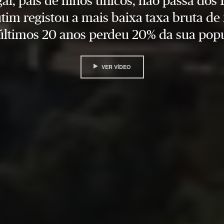
al, país de filhos únicos, não passa dos 1
tim registou a mais baixa taxa bruta de 
últimos 20 anos perdeu 20% da sua pop
VER VÍDEO