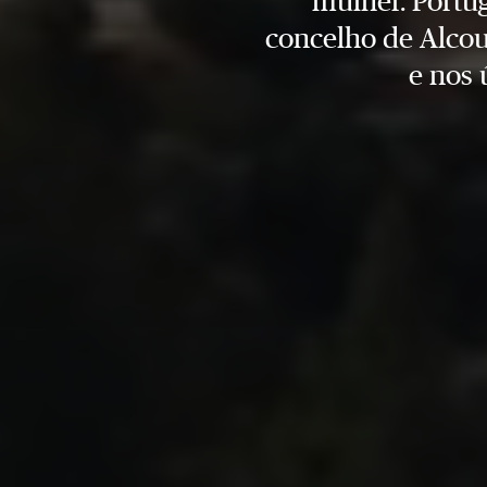
mulher. Portug
concelho de Alcou
e nos 