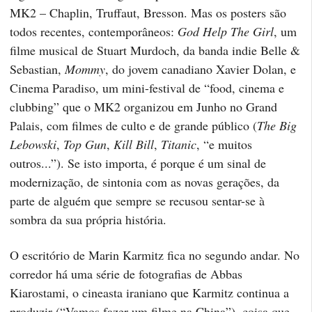
MK2 – Chaplin, Truffaut, Bresson. Mas os posters são
todos recentes, contemporâneos:
God Help The Girl
, um
filme musical de Stuart Murdoch, da banda indie Belle &
Sebastian,
Mommy
, do jovem canadiano Xavier Dolan, e
Cinema Paradiso, um mini-festival de “food, cinema e
clubbing” que o MK2 organizou em Junho no Grand
Palais, com filmes de culto e de grande público (
The Big
Lebowski
,
Top Gun
,
Kill Bill
,
Titanic
, “e muitos
outros...”). Se isto importa, é porque é um sinal de
modernização, de sintonia com as novas gerações, da
parte de alguém que sempre se recusou sentar-se à
sombra da sua própria história.
O escritório de Marin Karmitz fica no segundo andar. No
corredor há uma série de fotografias de Abbas
Kiarostami, o cineasta iraniano que Karmitz continua a
produzir (“Vamos fazer um filme na China”), coisa que