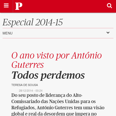
Saltar
Público
para
o
conteúdo
Es
p
ecial 2014-15
MENU
O ano visto por António
Guterres
:
Todos perdemos
TERESA DE SOUSA
28/12/2014 - 00:24
Do seu posto de liderança do Alto-
Comissariado das Nações Unidas para os
Refugiados, António Guterres tem uma visão
global e real da desordem que impera no