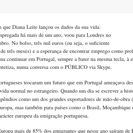
mpregada há mais de um ano, voou para Londres no
ro. No bolso, três mil euros (ou seja, o suficiente
a de três meses) e a esperança de encontrar emprego como pro
ena continuar em Portugal, sempre a bater na mesma tecla, à 
 sintetiza, numa conversa com o PÚBLICO via Skype.
ortugueses trocaram um futuro que em Portugal ameaçava de
vida normal no estrangeiro. Quando um dia se escrever a histó
mpêndios como um dos grandes exportadores de mão-de-obra (
 Europa, mas também para países como o Brasil, Moçambique 
arácter europeu da emigração portuguesa.
uropa mais de 85% dos emigrantes que nesse ano saíram de 