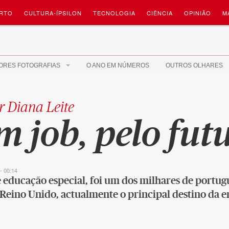
RTO
CULTURA-ÍPSILON
TECNOLOGIA
CIÊNCIA
OPINIÃO
M
ORES FOTOGRAFIAS
O ANO EM NÚMEROS
OUTROS OLHARES
r Diana Leite
um
job
, pelo fut
- 00:14
e educação especial, foi um dos milhares de portug
eino Unido, actualmente o principal destino da e