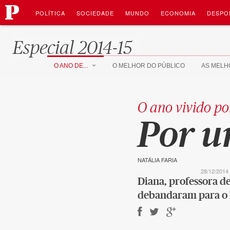
Público
Saltar
Navegação
para
POLÍTICA
SOCIEDADE
MUNDO
ECONOMIA
DESPO
o
Saltar
conteúdo
para
Es
p
ecial 2014-15
o
conteúdo
O ANO DE...
O MELHOR DO PÚBLICO
AS MELH
O ano vivido po
:
Por 
NATÁLIA FARIA
28/12/2014 
Diana, professora d
debandaram para o R