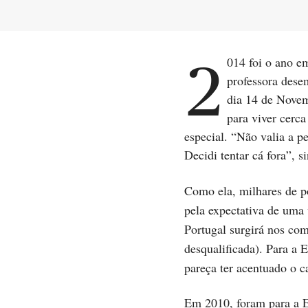
2014 foi o ano em que Diana Leite lançou os dados da sua vida:
professora dese
dia 14 de Novemb
para viver cerc
especial. “Não valia a p
Decidi tentar cá fora”,
Como ela, milhares de p
pela expectativa de uma 
Portugal surgirá nos co
desqualificada). Para a
pareça ter acentuado o c
Em 2010, foram para a E