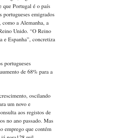
e que Portugal é o país
s portugueses emigrados
s, como a Alemanha, a
 Reino Unido. “O Reino
a e Espanha”, concretiza
s portugueses
 aumento de 68% para a
crescimento, oscilando
ara um novo e
onsulta aos registos de
dos no ano passado. Mas
e ao emprego que contém
 já para128 mil