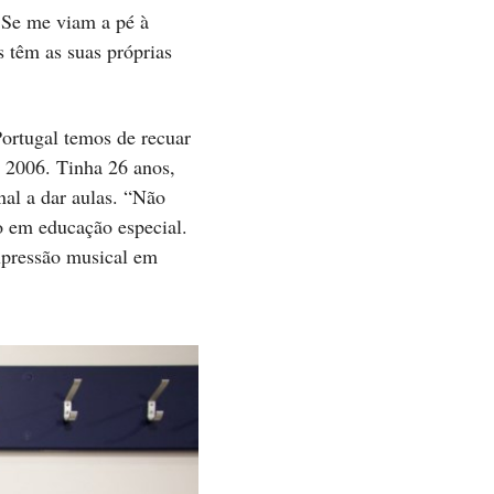
. Se me viam a pé à
 têm as suas próprias
ortugal temos de recuar
m 2006. Tinha 26 anos,
nal a dar aulas. “Não
o em educação especial.
xpressão musical em