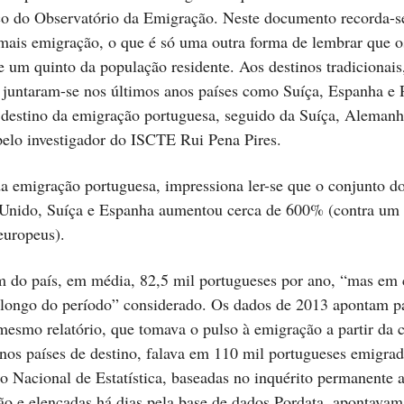
tico do Observatório da Emigração. Neste documento recorda-s
ais emigração, o que é só uma outra forma de lembrar que o
e um quinto da população residente. Aos destinos tradicionai
juntaram-se nos últimos anos países como Suíça, Espanha e
l destino da emigração portuguesa, seguido da Suíça, Alemanh
pelo investigador do ISCTE Rui Pena Pires.
emigração portuguesa, impressiona ler-se que o conjunto do
 Unido, Suíça e Espanha aumentou cerca de 600% (contra um
europeus).
m do país, em média, 82,5 mil portugueses por ano, “mas em 
o longo do período” considerado. Os dados de 2013 apontam p
esmo relatório, que tomava o pulso à emigração a partir da c
 nos países de destino, falava em 110 mil portugueses emigra
uto Nacional de Estatística, baseadas no inquérito permanent
ão e elencadas há dias pela base de dados Pordata, apontavam