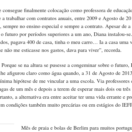
e consegue finalmente colocação como professora de educaçã
 a trabalhar com contratos anuais, entre 2009 e Agosto de 2
sempre no ensino especial e sempre a contrato. Apesar de a s
r o futuro por períodos superiores a um ano, Diana instalou-s
uidos, pagava 400 de casa, tinha o meu carro… Ia a casa uma 
ue não me esticasse nos gastos, dava para viver”, recorda.
. Porque se na altura se pusesse a congeminar sobre o futuro, 
 lhe afigurou claro como água quando, a 31 de Agosto de 201
ínima hipótese de me vincular a uma escola. Via professores 
agas de um mês e depois a terem de esperar mais dois ou trê
tanto, a alternativa era entre aceitar ter uma vida errante e 
em condições também muito precárias ou em estágios do IEFP
Mês de praia e bolas de Berlim para muitos portug