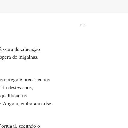
PUB
fessora de educação
espera de migalhas.
semprego e precariedade
ria destes anos,
qualificada e
e Angola, embora a crise
Portugal, segundo o