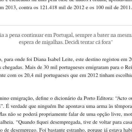
m 2013, contra os 121.418 mil de 2012 e os 100 mil de 2011
ia a pena continuar em Portugal, sempre a bater na mesma
espera de migalhas. Decidi tentar cá fora”
, para onde foi Diana Isabel Leite, este destino registou em
 chegadas. Mais de 30 mil portugueses emigraram para o Re
te com os 20,4 mil portugueses que em 2012 tinham escolhid
nino emigração, define o dicionário da Porto Editora: “Acto o
ria”. É verdade que ninguém lhe apontava uma arma às têmpora
Mas não se poderá propriamente falar de uma opção livre, mot
alheia. “Quando fiquei desempregada, tive de voltar para cas
o de desemprego. Foi bastante estranho, porque já estava hab