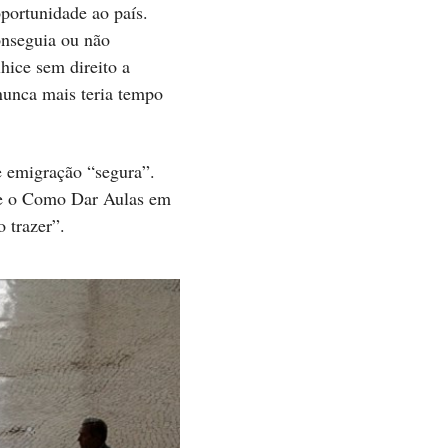
portunidade ao país.
onseguia ou não
hice sem direito a
nunca mais teria tempo
e emigração “segura”.
 e o Como Dar Aulas em
so trazer”.