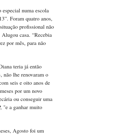
o especial numa escola
013”. Foram quatro anos,
ituação profissional não
e. Alugou casa. “Recebia
vez por mês, para não
Diana teria já então
3, não lhe renovaram o
com seis e oito anos de
s meses por um novo
precária ou conseguir uma
, "e a ganhar muito
ueses, Agosto foi um