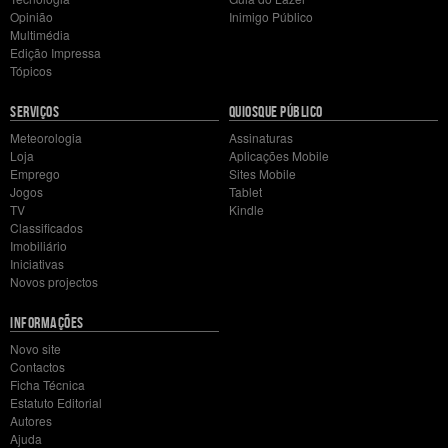
Opinião
Inimigo Público
Manuel Vieira
Multimédia
Edição Impressa
09/08/2015 18:41
Tópicos
luis marques, desculpe, pode dizer-me onde "caçou" esses
dados? obgdo.
SERVIÇOS
QUIOSQUE PÚBLICO
Meteorologia
Assinaturas
Loja
Aplicações Mobile
Javali
Emprego
Sites Mobile
Javali Profissional
,
Javali profissional
Jogos
Tablet
09/08/2015 19:19
TV
Kindle
Pesquise no google por "negócios infografia divida das
Classificados
familias" :) lá tem o resumo, os dados em bruto estão no
Imobiliário
eurostat ou no ine
Iniciativas
Novos projectos
INFORMAÇÕES
Novo site
Contactos
Ficha Técnica
Estatuto Editorial
Autores
Ajuda