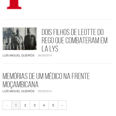
Dois filhos de Leotte do
Rego que combateram em
La Lys
LUÍS MIGUEL QUEIRÓS
06/09/2014
Memórias de um médico na frente
moçambicana
LUÍS MIGUEL QUEIRÓS
05/09/2014
‹
1
2
3
4
5
›