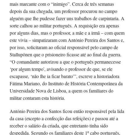
mais marcante com o “inimigo”. Cerca de três semanas
depois da sua chegada, um professor procurou no campo
alguém que lhe pudesse fazer uns trabalhos de carpintaria. A
sorte calhou ao militar português. A requisição era apenas
por alguns dias, mas o professor, a mãe e a irmã – com quem
este vivia – simpatizaram com António Pereira dos Santos e,
por isso, solicitaram ao oficial responsável pelo campo de
Stallupönen que o prisioneiro ficasse até ao final da guerra.
“O comandante autorizou a que o português permanecesse
‘por algum tempo’, avisando o professor de que, se ele
escapasse, ‘não lhe ia ficar barato’”, escreve a historiadora
Fátima Mariano, do Instituto de História Contemporânea da
Universidade Nova de Lisboa, a quem os familiares do
militar contaram esta história.
António Pereira dos Santos ficou então responsável pela lida
da casa (excepto a confecção das refeições) e passou até a
receber o salário da criada, que entretanto tinha sido
despedida. Segundo os familiares deste 1º cabo português,