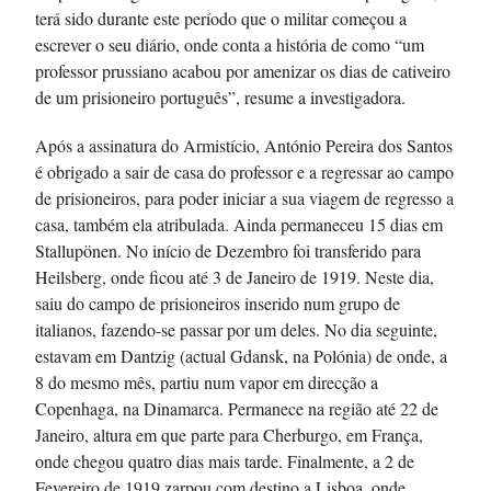
terá sido durante este período que o militar começou a
escrever o seu diário, onde conta a história de como “um
professor prussiano acabou por amenizar os dias de cativeiro
de um prisioneiro português”, resume a investigadora.
Após a assinatura do Armistício, António Pereira dos Santos
é obrigado a sair de casa do professor e a regressar ao campo
de prisioneiros, para poder iniciar a sua viagem de regresso a
casa, também ela atribulada. Ainda permaneceu 15 dias em
Stallupönen. No início de Dezembro foi transferido para
Heilsberg, onde ficou até 3 de Janeiro de 1919. Neste dia,
saiu do campo de prisioneiros inserido num grupo de
italianos, fazendo-se passar por um deles. No dia seguinte,
estavam em Dantzig (actual Gdansk, na Polónia) de onde, a
8 do mesmo mês, partiu num vapor em direcção a
Copenhaga, na Dinamarca. Permanece na região até 22 de
Janeiro, altura em que parte para Cherburgo, em França,
onde chegou quatro dias mais tarde. Finalmente, a 2 de
Fevereiro de 1919 zarpou com destino a Lisboa, onde