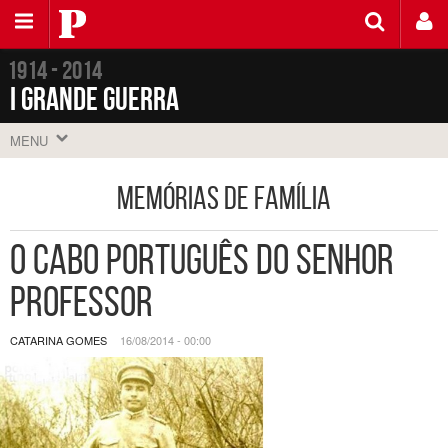
Saltar
Público
para
o
conteúdo
1914 - 2014
I Grande Guerra
MENU
Memórias de Família
O cabo português do senhor
professor
CATARINA GOMES
16/08/2014 - 00:00