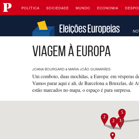
Público
Saltar
Navegação
para
POLÍTICA
SOCIEDADE
MUNDO
ECONOMIA
DESPO
o
Saltar
conteúdo
para
o
NO
conteúdo
Viagem à Europa
JOANA BOURGARD
e
MARIA JOÃO GUIMARÃES
Um comboio, duas mochilas, a Europa: em vésperas de 
Vamos parar aqui e ali, de Barcelona a Bruxelas, de A
estão marcados no mapa, o espaço é para surpresa.
5
2
3
2