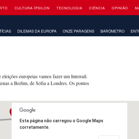
RTO
CULTURA-ÍPSILON
TECNOLOGIA
CIÊNCIA
OPINIÃO
M
TÍCIAS
DILEMAS DA EUROPA
ONZE PARAGENS
BARÓMETRO
ENT
eleições europeias vamos fazer um Interrail.
tenas a Berlim, de Sófia a Londres. Os pontos
3
Esta página não carregou o Google Maps
corretamente.
7