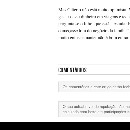
Mas Citterio não está muito optimista. 
gastar o seu dinheiro em viagens e tecn
pergunta se o filho, que está a estudar
começasse fora do negócio da família”, 
muito entusiasmante, não é bom entrar
COMENTÁRIOS
Os comentários a este artigo estão fe
O seu actual nível de reputação não lh
calculado com base em participações 