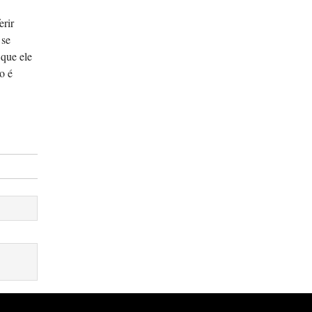
erir
 se
 que ele
o é