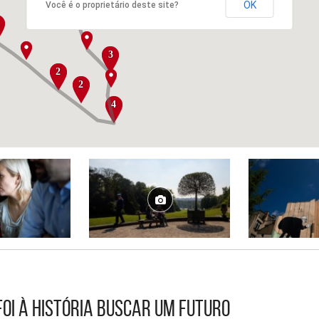
OK
Você é o proprietário deste site?
3
2
2
4
foi à história buscar um futuro