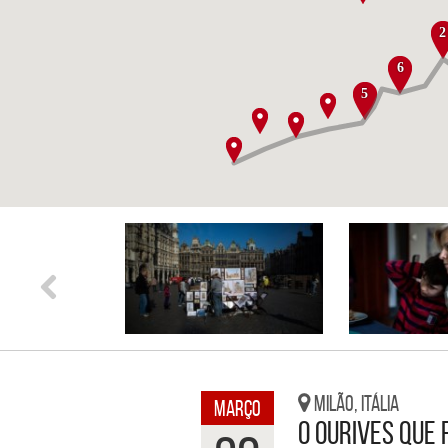
2
6
5
Milão, Itália
MARÇO
O ourives que 