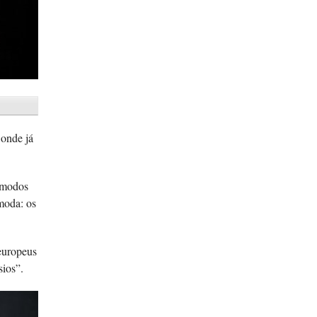
 onde já
s modos
moda: os
 europeus
sios”.