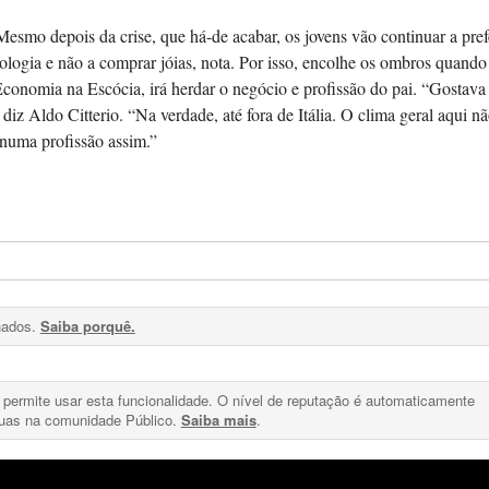
Mesmo depois da crise, que há-de acabar, os jovens vão continuar a pref
ologia e não a comprar jóias, nota. Por isso, encolhe os ombros quando
 Economia na Escócia, irá herdar o negócio e profissão do pai. “Gostava
diz Aldo Citterio. “Na verdade, até fora de Itália. O clima geral aqui nã
 numa profissão assim.”
chados.
Saiba porquê.
e permite usar esta funcionalidade. O nível de reputação é automaticamente
suas na comunidade Público.
Saiba mais
.