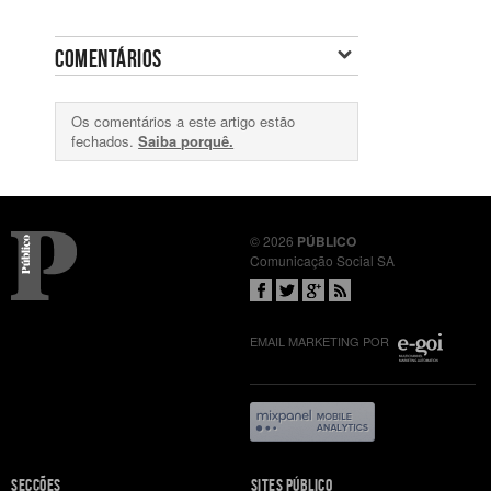
COMENTÁRIOS
Os comentários a este artigo estão
fechados.
Saiba porquê.
© 2026
PÚBLICO
Comunicação Social SA
EMAIL MARKETING POR
Mapa
SECÇÕES
SITES PÚBLICO