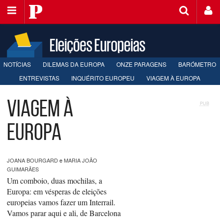
Saltar
Público
para
o
conteúdo
NOTÍCIAS
DILEMAS DA EUROPA
ONZE PARAGENS
BARÓMETRO
ENTREVISTAS
INQUÉRITO EUROPEU
VIAGEM À EUROPA
Viagem à
PUB
Europa
JOANA BOURGARD
e
MARIA JOÃO
GUIMARÃES
Um comboio, duas mochilas, a
Europa: em vésperas de eleições
europeias vamos fazer um Interrail.
Vamos parar aqui e ali, de Barcelona