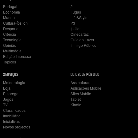
do
Portugal
2
site
Economia
Fugas
Mundo
Life&Style
Cultura-Ípsilon
P3
Desporto
Ípsilon
Ciência
Cinecartaz
Tecnologia
Guia do Lazer
Opinião
Inimigo Público
Multimédia
Edição Impressa
Tópicos
SERVIÇOS
QUIOSQUE PÚBLICO
Meteorologia
Assinaturas
Loja
Aplicações Mobile
Emprego
Sites Mobile
Jogos
Tablet
TV
Kindle
Classificados
Imobiliário
Iniciativas
Novos projectos